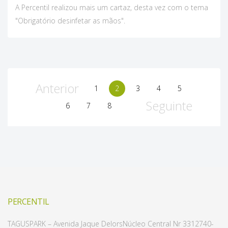
A Percentil realizou mais um cartaz, desta vez com o tema
"Obrigatório desinfetar as mãos".
Anterior
1
2
3
4
5
Seguinte
6
7
8
PERCENTIL
TAGUSPARK – Avenida Jaque Delors
Núcleo Central Nr 331
2740-